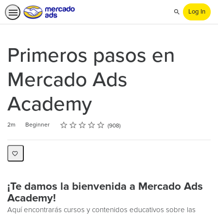
Log In
Search
Primeros pasos en
Mercado Ads
Academy
Rating
1 star
2 stars
3 stars
4 stars
5 stars
Duration
Difficulty
Average rating: 4.8
908 reviews
2m
Beginner
908
¡Te damos la bienvenida a Mercado Ads
Academy!
Aquí encontrarás cursos y contenidos educativos sobre las