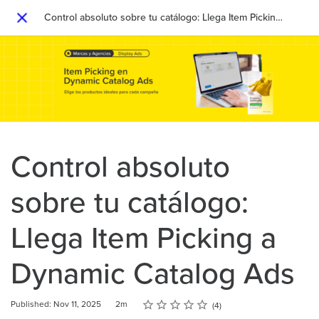
Control absoluto sobre tu catálogo: Llega Item Picking a Dynamic Catalog Ads
Close
Control absoluto
sobre tu catálogo:
Llega Item Picking a
Dynamic Catalog Ads
Rating
1 star
2 stars
3 stars
4 stars
5 stars
Duration
Average rating: 4.0
4 reviews
Published: Nov 11, 2025
2m
4