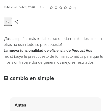
Rating
1 star
2 stars
3 stars
4 stars
5 stars
Duration
Average rating: 5.0
1 review
Published: Feb 11, 2026
2m
1
Share
Page
¿Tus campañas más rentables se quedan sin fondos mientras
otras no usan todo su presupuesto?
La nueva funcionalidad de eficiencia de Product Ads
redistribuye tu presupuesto de forma automática para que tu
inversión trabaje donde genera los mejores resultados.
El cambio en simple
Antes