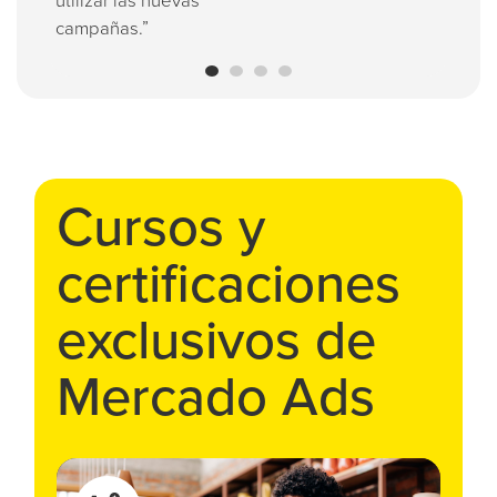
y concreta, muy bien
son c
organizada e interactiva.
enten
Aprendí muchísimo.”
Cursos y
certificaciones
exclusivos de
Mercado Ads