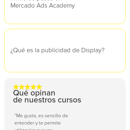
Mercado Ads Academy
¿Qué es la publicidad de Display?
Qué opinan
de nuestros cursos
“Magnífico diseño de los
“Está
materiales, información clara
expli