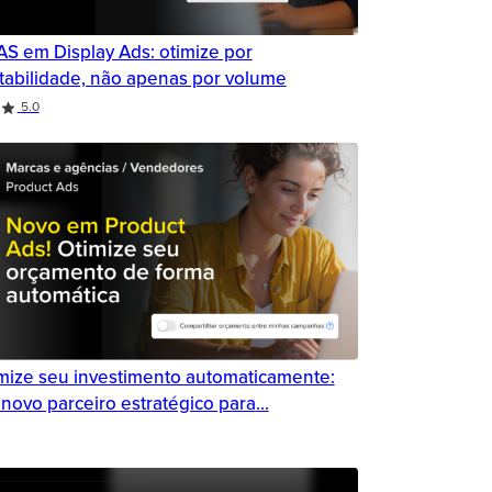
S em Display Ads: otimize por
tabilidade, não apenas por volume
5.0
mize seu investimento automaticamente:
novo parceiro estratégico para