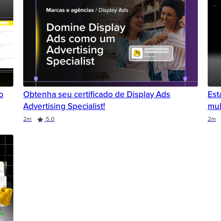
o
Obtenha seu certificado de Display Ads
Est
Advertising Specialist!
mul
2m
5.0
2m