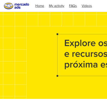
Home
My activity
FAQs
Videos