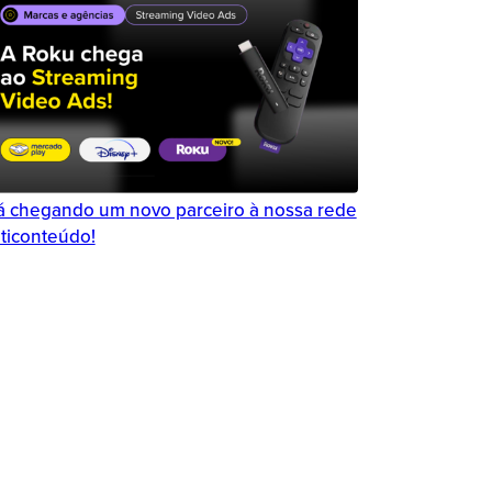
á chegando um novo parceiro à nossa rede
ticonteúdo!