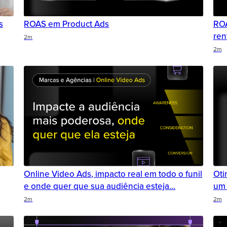
s
ROAS em Product Ads
ROA
ren
2m
2m
Online Video Ads, impacto real em todo o funil
Oti
e onde quer que sua audiência esteja
um 
2m
2m