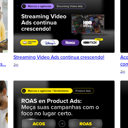
Streaming Video Ads continua crescendo!
Aco
as
com
2m
2m