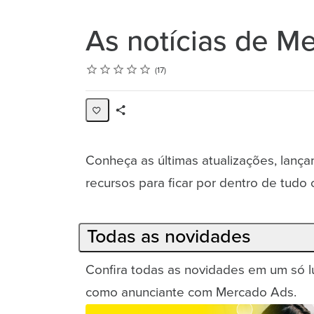
As notícias de M
Rating
1 star
2 stars
3 stars
4 stars
5 stars
Average rating: 4.8
17 reviews
17
Share
Collection
Conheça as últimas atualizações, lança
recursos para ficar por dentro de tud
Todas as novidades
Confira todas as novidades em um só lu
como anunciante com Mercado Ads.