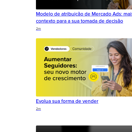
Modelo de atribuição de Mercado Ads: mai
contexto para a sua tomada de decisão
Duration
Duration
Duration
Rating
2m
Evolua sua forma de vender
Duration
2m
Duration
Duration