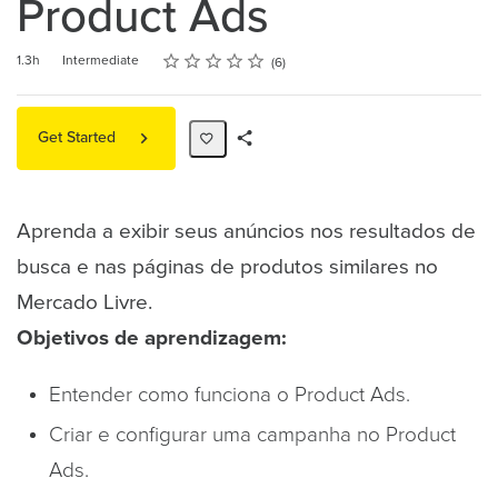
Product Ads
Rating
1 star
2 stars
3 stars
4 stars
5 stars
Duration
Difficulty
Average rating: 5.0
6 reviews
1.3h
Intermediate
6
Get Started
Share
Path
Aprenda a exibir seus anúncios nos resultados de
busca e nas páginas de produtos similares no
Mercado Livre.
Objetivos de aprendizagem:
Entender como funciona o Product Ads.
Criar e configurar uma campanha no Product
Ads.