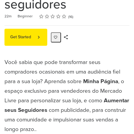
seguidores
Rating
1 star
2 stars
3 stars
4 stars
5 stars
Duration
Difficulty
Average rating: 5.0
16 reviews
22m
Beginner
16
Get Started
Share
Path
Você sabia que pode transformar seus
compradores ocasionais em uma audiência fiel
para a sua loja? Aprenda sobre
Minha Página
, o
espaço exclusivo para vendedores do Mercado
Livre para personalizar sua loja, e como
Aumentar
seus Seguidores
com publicidade, para construir
uma comunidade e impulsionar suas vendas a
longo prazo..