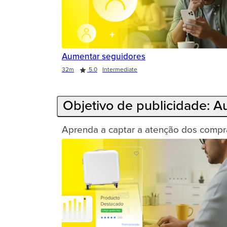
Aumentar seguidores
Duration
Rating
32m
5.0
Intermediate
Objetivo de publicidade: 
Aprenda a captar a atenção dos compra