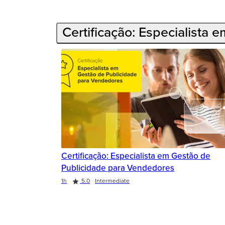
Certificação: Especialista
Certificação: Especialista em Gestão de
Publicidade para Vendedores
Duration
Rating
1h
5.0
Intermediate