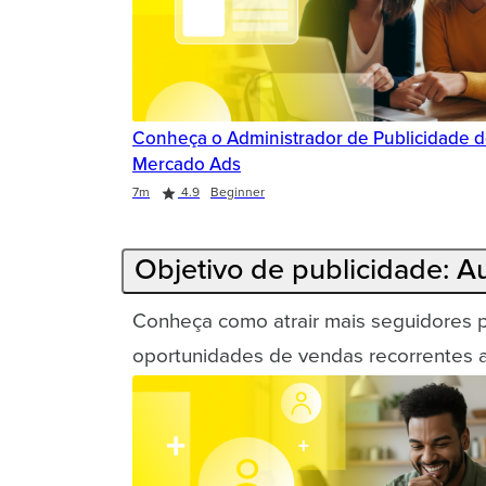
Conheça o Administrador de Publicidade 
Mercado Ads
Duration
Rating
7m
4.9
Beginner
Objetivo de publicidade: 
Conheça como atrair mais seguidores pa
oportunidades de vendas recorrentes a