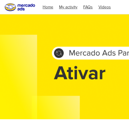
Home
My activity
FAQs
Videos