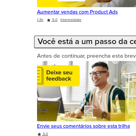
Aumentar vendas com Product Ads
Duration
Rating
1.3h
5.0
Intermediate
Você está a um passo da ce
Antes de continuar, preencha esta brev
Envie seus comentários sobre esta trilha
Rating
5.0