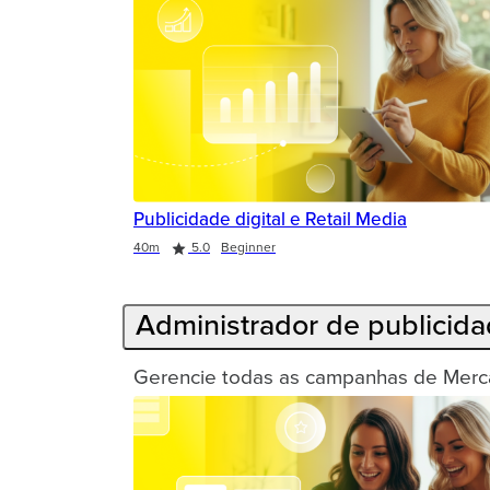
Publicidade digital e Retail Media
Duration
Rating
40m
5.0
Beginner
Administrador de publicid
Gerencie todas as campanhas de Merca