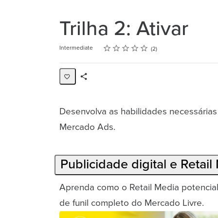
Trilha 2: Ativar
Rating
1 star
2 stars
3 stars
4 stars
5 stars
Difficulty
Average rating: 5.0
2 reviews
Intermediate
2
Share
Collection
Desenvolva as habilidades necessária
Mercado Ads.
Publicidade digital e Retail
Aprenda como o Retail Media potenciali
de funil completo do Mercado Livre.